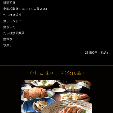
浜茹毛蟹
北海松葉蟹しゃぶ（１人前３本）
たらば蟹湯引
蟹しゅうまい
蟹さらだ
たらば蟹天麩羅
蟹雑炊
水菓子
23,500円（税込）