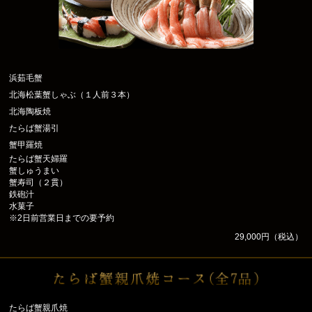
浜茹毛蟹
北海松葉蟹しゃぶ（１人前３本）
北海陶板焼
たらば蟹湯引
蟹甲羅焼
たらば蟹天婦羅
蟹しゅうまい
蟹寿司（２貫）
鉄砲汁
水菓子
※2日前営業日までの要予約
29,000円（税込）
たらば蟹親爪焼