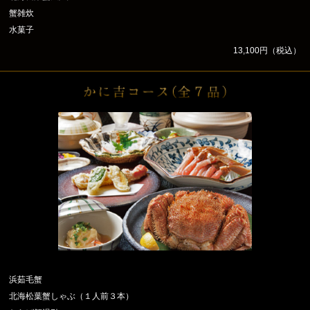
蟹雑炊
水菓子
13,100円（税込）
浜茹毛蟹
北海松葉蟹しゃぶ（１人前３本）