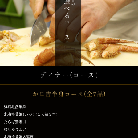
浜茹毛蟹半身
北海松葉蟹しゃぶ（１人前３本）
たらば蟹湯引
蟹しゅうまい
北海松葉蟹天麩羅