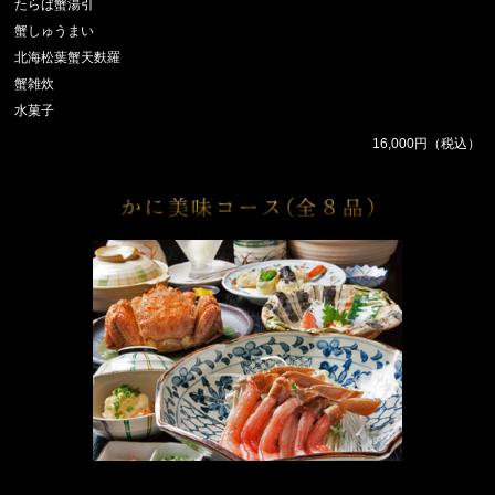
たらば蟹湯引
蟹しゅうまい
北海松葉蟹天麩羅
蟹雑炊
水菓子
16,000円（税込）