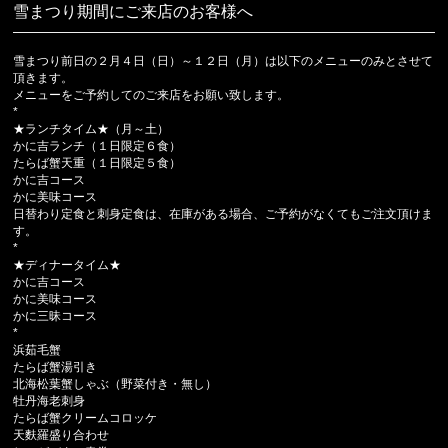
雪まつり期間にご来店のお客様へ
雪まつり前日の２月４日（日）～１２日（月）は以下のメニューのみとさせて
頂きます。
メニューをご予約してのご来店をお願い致します。
*
★ランチタイム★（月～土）
かに吉ランチ（１日限定６食）
たらば蟹天重（１日限定５食）
かに吉コース
かに美味コース
日替わり定食と刺身定食は、在庫がある場合、ご予約がなくてもご注文頂けま
す。
*
★ディナータイム★
かに吉コース
かに美味コース
かに三昧コース
*
浜茹毛蟹
たらば蟹湯引き
北海松葉蟹しゃぶ（野菜付き・無し）
牡丹海老刺身
たらば蟹クリームコロッケ
天麩羅盛り合わせ