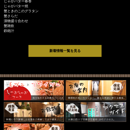
じゃがバター春巻
じゃがバター焼
蟹ときのこのグラタン
蟹さらだ
漬物盛り合わせ
蟹雑炊
鉄砲汁
新着情報一覧を見る